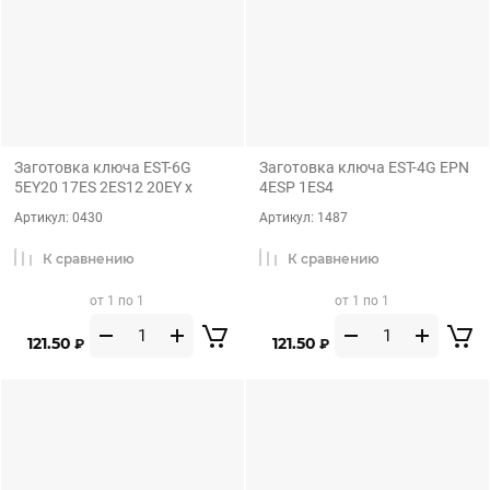
Заготовка ключа EST-6G
Заготовка ключа EST-4G EPN
5EY20 17ES 2ES12 20EY x
4ESP 1ES4
Артикул:
0430
Артикул:
1487
К сравнению
К сравнению
от 1 по 1
от 1 по 1
121.50
121.50
₽
₽