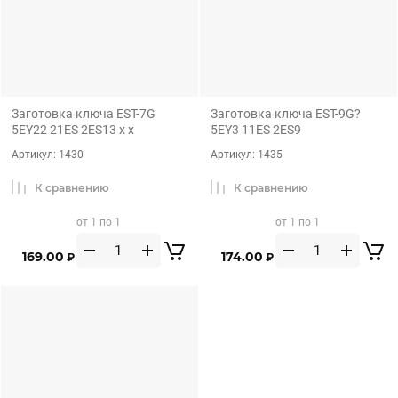
Заготовка ключа EST-7G
Заготовка ключа EST-9G?
5EY22 21ES 2ES13 x x
5EY3 11ES 2ES9
Артикул:
1430
Артикул:
1435
К сравнению
К сравнению
от 1 по 1
от 1 по 1
169.00
174.00
₽
₽