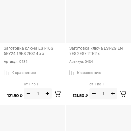
Заготовка ключа EST-10G
Заготовка ключа EST-2G EN
5EY24 19ES 2ES14 x x
7ES 2ES7 2TE2 x
Артикул:
0435
Артикул:
0434
К сравнению
К сравнению
от 1 по 1
от 1 по 1
121.50
121.50
₽
₽