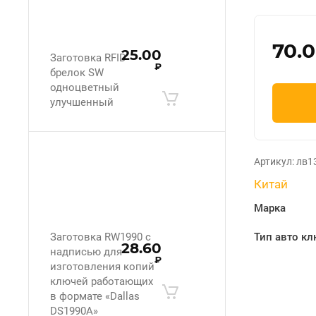
70.
25.00
Заготовка RFID
₽
брелок SW
одноцветный
улучшенный
Артикул:
лв1
Китай
Марка
Заготовка RW1990 с
Тип авто кл
28.60
надписью для
₽
изготовления копий
ключей работающих
в формате «Dallas
DS1990A»