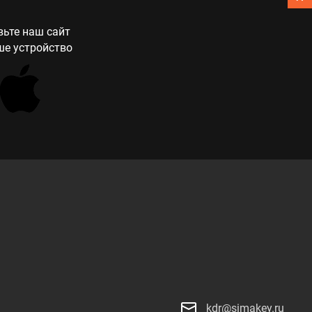
ьте наш сайт
ше устройство
kdr@simakey.ru