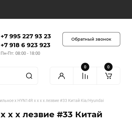
+7 995 227 93 23
Обратный звонок
+7 918 6 923 923
Пн-Пт: 08:00 - 18:00
0
0
льное x HYN14R x x x x лезвие #33 Китай Kia/Hyundai
x x x лезвие #33 Китай