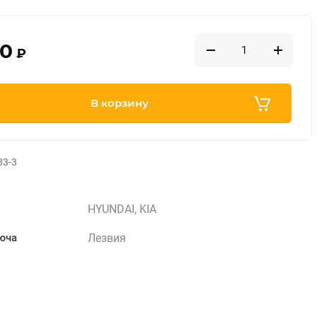
00
₽
В корзину
33-3
HYUNDAI, KIA
Лезвия
юча