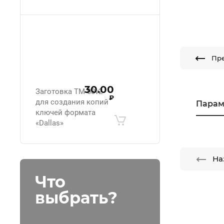
Пр
30.00
Заготовка ТМ-08v2
₽
для создания копий
Парам
ключей формата
«Dallas»
На
Что
выбрать?