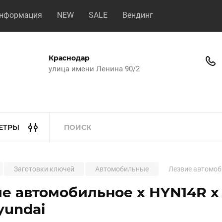
нформация
NEW
SALE
Вендинг
Краснодар
улица имени Ленина 90/2
ЕТРЫ
Заготовки ключей
Автомобильные
Лезвие автомоби
е автомобильное x HYN14R x 
yundai