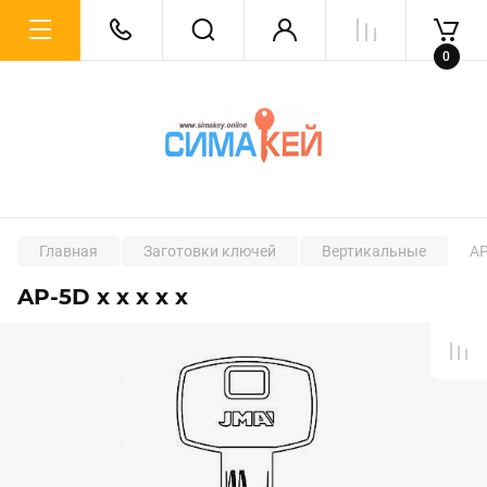
0
Главная
Заготовки ключей
Вертикальные
AP
AP-5D x x x x x