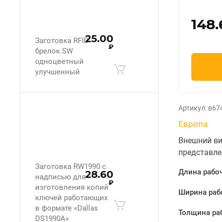
148.
25.00
Заготовка RFID
₽
брелок SW
одноцветный
улучшенный
Артикул:
в67
Европа
Внешний ви
представле
Заготовка RW1990 с
Длина рабоч
28.60
надписью для
₽
изготовления копий
Ширина раб
ключей работающих
в формате «Dallas
Толщина ра
DS1990A»