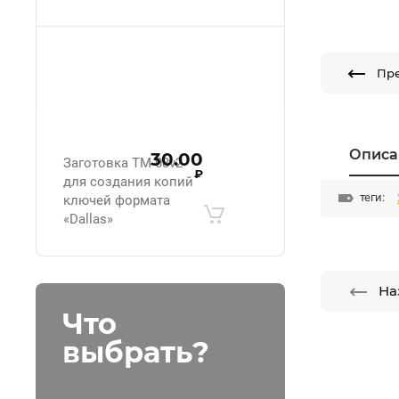
Пр
Описа
30.00
Заготовка ТМ-08v2
₽
для создания копий
теги:
ключей формата
«Dallas»
На
Что
выбрать?