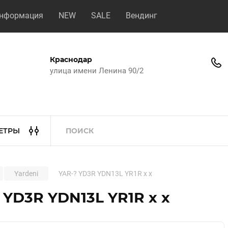
нформация
NEW
SALE
Вендинг
Краснодар
улица имени Ленина 90/2
ЕТРЫ
Yardeni
YAR-? YD3R YDN13L YR1R x x
 YD3R YDN13L YR1R x x