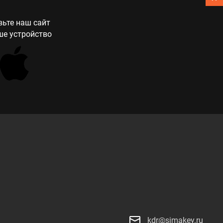
ьте наш сайт
ше устройство
kdr@simakey.ru