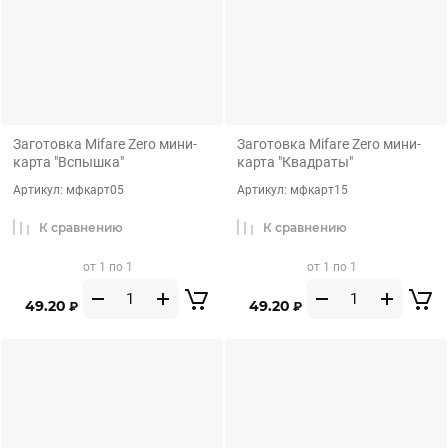
Заготовка Mifare Zero мини-
Заготовка Mifare Zero мини-
карта "Вспышка"
карта "Квадраты"
Артикул:
мфкарт05
Артикул:
мфкарт15
К сравнению
К сравнению
от 1 по 1
от 1 по 1
49.20
49.20
₽
₽