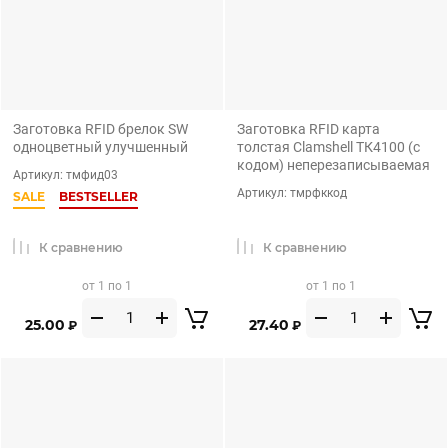
Заготовка RFID брелок SW
Заготовка RFID карта
одноцветный улучшенный
толстая Clamshell ТК4100 (с
кодом) неперезаписываемая
Артикул:
тмфид03
Артикул:
тмрфккод
SALE
BESTSELLER
К сравнению
К сравнению
от 1 по 1
от 1 по 1
25.00
27.40
₽
₽