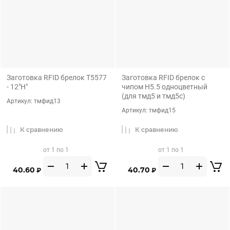
Заготовка RFID брелок Т5577
Заготовка RFID брелок с
- 12"H"
чипом H5.5 одноцветный
(для тмд5 и тмд5с)
Артикул:
тмфид13
Артикул:
тмфид15
К сравнению
К сравнению
от 1 по 1
от 1 по 1
40.60
40.70
₽
₽