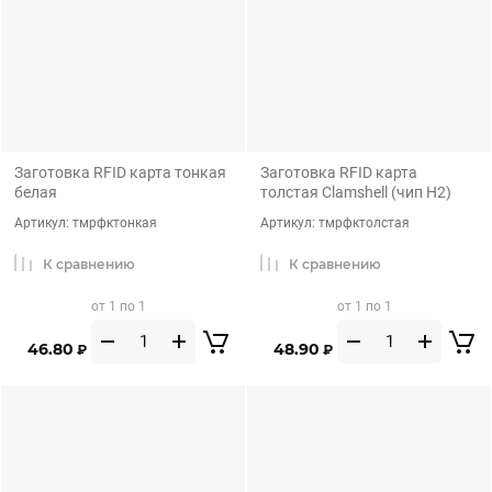
Заготовка RFID карта тонкая
Заготовка RFID карта
белая
толстая Clamshell (чип H2)
Артикул:
тмрфктонкая
Артикул:
тмрфктолстая
К сравнению
К сравнению
от 1 по 1
от 1 по 1
46.80
48.90
₽
₽