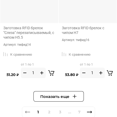
Заготовка RFID брелок
Заготовка RFID брелок с
"Слеза" перезаписываемый, с
чипом H7
чипом H5.5
Артикул:
тмфид16
Артикул:
тмфид14
К сравнению
К сравнению
от 1 по 1
от 1 по 1
51.20
53.80
₽
₽
Показать еще
1
2
3
7
...