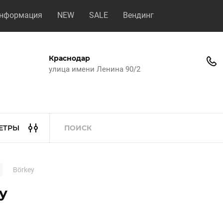
нформация
NEW
SALE
Вендинг
Краснодар
улица имени Ленина 90/2
ЕТРЫ
Börkey
y