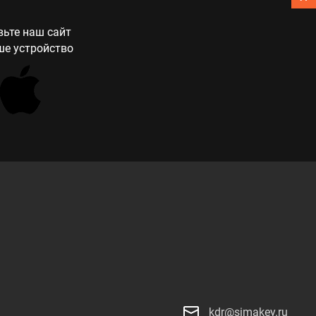
ьте наш сайт
ше устройство
kdr@simakey.ru