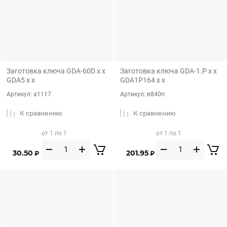
Заготовка ключа GDA-60D x x
Заготовка ключа GDA-1.P x x
GDA5 x x
GDA1P164 x x
Артикул:
а1117
Артикул:
в840п
К сравнению
К сравнению
от 1 по 1
от 1 по 1
30.50
201.95
₽
₽