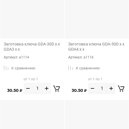
Заготовка ключа GDA-30D x x
Заготовка ключа GDA-50D x x
GDA3 x x
GDA4 x x
Артикул:
а1114
Артикул:
а1116
К сравнению
К сравнению
от 1 по 1
от 1 по 1
30.50
30.50
₽
₽