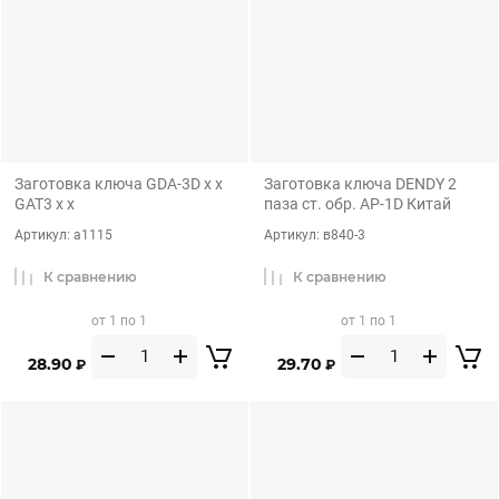
Заготовка ключа GDA-3D x x
Заготовка ключа DENDY 2
GAT3 x x
паза ст. обр. AP-1D Китай
Артикул:
а1115
Артикул:
в840-3
К сравнению
К сравнению
от 1 по 1
от 1 по 1
28.90
29.70
₽
₽