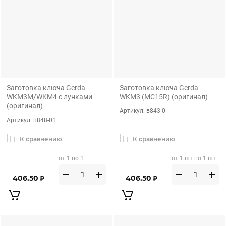
Заготовка ключа Gerda
Заготовка ключа Gerda
WKM3M/WKM4 с лунками
WKM3 (MC15R) (оригинал)
(оригинал)
Артикул:
в843-0
Артикул:
в848-01
К сравнению
К сравнению
от 1 по 1
от 1 шт по 1 шт
406.50
406.50
₽
₽