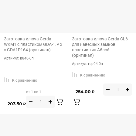
Заготовка ключа Gerda
Заготовка ключа Gerda CL6
WKM1 с пластиком GDA-1.P x
для навесных замков
x GDA1P164 (оригинал)
пластик тип Аблой
(оригинал)
Артикул:
в840-0п
Артикул:
гер04-0п
К сравнению
К сравнению
254.00
₽
от 1 по 1
203.50
₽