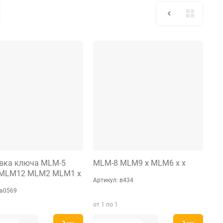
вка ключа MLM-5
MLM-8 MLM9 x MLM6 x x
MLM12 MLM2 MLM1 x
Артикул:
в434
а0569
от 1 по 1