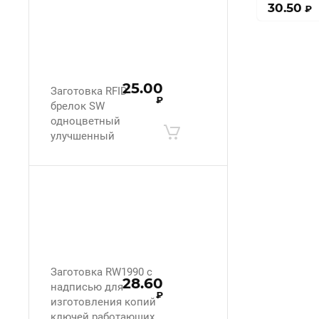
30.50
₽
25.00
Заготовка RFID
₽
брелок SW
одноцветный
улучшенный
Заготовка RW1990 с
28.60
надписью для
₽
изготовления копий
ключей работающих