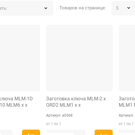
Товаров на странице:
ать:
 ключа MLM-1D
Заготовка ключа MLM-2 x
Загото
0 MLM6 x x
ORD2 MLM1 x x
MLM1 
Артикул:
а0568
Артикул:
от 1 по 1
от 1 по 1