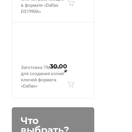
в формате «Dallas
DS1990A»
30.00
Заготовка ТМ-08v2
₽
для создания копий
ключей формата
«Dallas»
Что
выбрать?