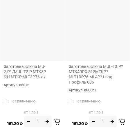
Заготовка ключа MU-
Заготовка ключа MUL-T3.P?
2.P1/MUL-T2.P MTK3P
MTK4RPX S12MTKP?
S11MTKP MLT3P76 x x
MLT1RP76 ML4P? Long
Профиль 006
Артикул:
в801п
Артикул:
в806п1
К сравнению
К сравнению
от 1 по 1
от 1 по 1
161.20
161.20
₽
₽