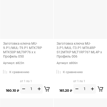
Заготовка ключа MU-
Заготовка ключа MU-
9.P1/MUL-T9.P1 MTK7RP
3.P1/MUL-T3.P1 MTK4RP
MTK50P MLT9P76 x x
S12MTKP MLT1RP76? ML4P x
Профиль 050
Профиль 006
Артикул:
в823п
Артикул:
в806п
К сравнению
К сравнению
от 1 по 1
от 1 по 1
160.10
161.20
₽
₽