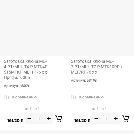
Заготовка ключа MU-
Заготовка ключа MU-
4.P1/MUL-T4.P MTK4P
7.P1/MUL-T7.P MTK10RP x
S15MTKP MLT1P76 x x
MLT7RP76 x x
Профиль 005
Артикул:
в819п
Артикул:
в802п
К сравнению
К сравнению
от 1 по 1
от 1 по 1
161.20
161.20
₽
₽