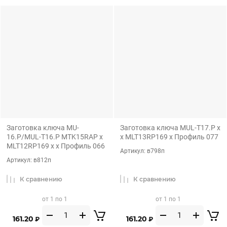
Заготовка ключа MU-
Заготовка ключа MUL-T17.P x
16.P/MUL-T16.P MTK15RAP x
x MLT13RP169 x Профиль 077
MLT12RP169 x x Профиль 066
Артикул:
в798п
Артикул:
в812п
К сравнению
К сравнению
от 1 по 1
от 1 по 1
161.20
161.20
₽
₽