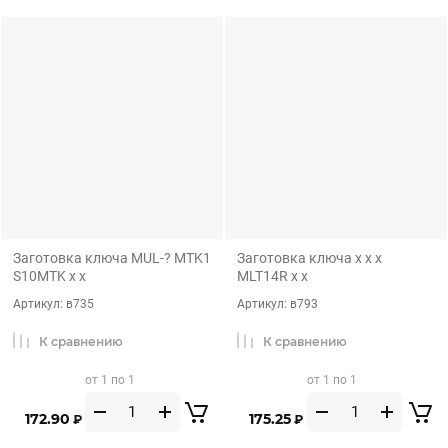
Заготовка ключа MUL-? MTK1
Заготовка ключа x x x
S10MTK x x
MLT14R x x
Артикул:
в735
Артикул:
в793
К сравнению
К сравнению
от 1 по 1
от 1 по 1
172.90
175.25
₽
₽