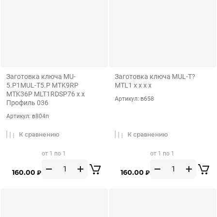
Заготовка ключа MU-
Заготовка ключа MUL-T?
5.P1MUL-T5.P MTK9RP
MTL1 x x x x
MTK36P MLT1RDSP76 x x
Артикул:
в658
Профиль 036
Артикул:
в804п
К сравнению
К сравнению
от 1 по 1
от 1 по 1
160.00
160.00
₽
₽